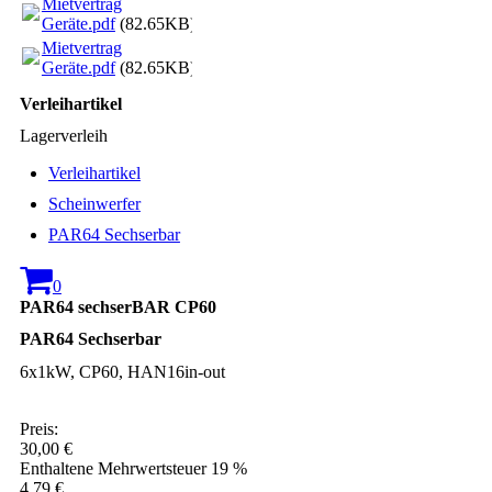
Mietvertrag
Geräte.pdf
(82.65KB)
Mietvertrag
Geräte.pdf
(82.65KB)
Verleihartikel
Lagerverleih
Verleihartikel
Scheinwerfer
PAR64 Sechserbar
0
PAR64 sechserBAR CP60
PAR64 Sechserbar
6x1kW, CP60, HAN16in-out
Preis:
30,00 €
Enthaltene Mehrwertsteuer 19 %
4,79 €